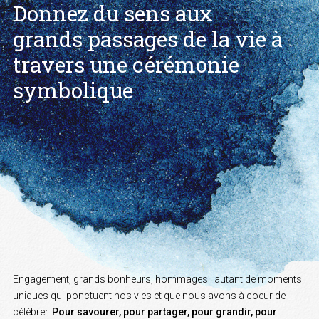
Donnez du sens
aux
grands
passages
de la vie à
travers une cérémonie
symbolique
Engagement, grands bonheurs, hommages : autant de moments
uniques qui ponctuent nos vies et que nous avons à coeur de
célébrer.
Pour savourer, pour partager, pour grandir, pour