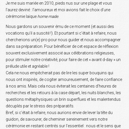
Je me suis mariée en 2010, pieds nus sur une plage et vous
l’aurez deviné : l’amoureux et moi avions fait le choix d’une
cérémonie laïque
home
made
.
Nous gardons un souvenir ému de ce moment (et aussi des
vocations qu’il a suscité !). Et pourtant si c’était à refaire, nous
chercherions un(e) pro pour nous guider et nous accompagner
dans sa préparation. Pour bénéficier de cet espace de réflexion
souvent exclusivement associé aux célébrations religieuses,
pour stimuler notre créativité, pour faire de cet « avant d-day » un
prélude utile et agréable !
Cela ne nous empêcherait pas de lire les super bouquins qui
nous ont inspirés, de cogiter amoureusement, de faire confiance
à nos amis. Mais cela nous éviterait les centaines d’heures de
recherches et les retours à la case départ, les nuits blanches, les
questions métaphysiques un brin superflues et les malentendus
décuplés par le stress des préparatifs.
Bref, si c’était à refaire, nous aurions envie de lever la tête du
guidon, de savourer, de cheminer sereinement vers notre
cérémonie en restant centrés sur l’essentiel : nous et le sens que